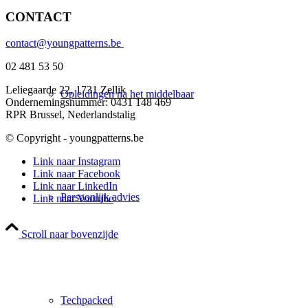
CONTACT
contact@youngpatterns.be
02 481 53 50
Leliegaarde 22, 1731 Zellik
Opleidingen na het middelbaar
Ondernemingsnummer: 0431 148 469
RPR Brussel, Nederlandstalig
© Copyright - youngpatterns.be
Link naar Instagram
Link naar Facebook
Link naar LinkedIn
Persoonlijk advies
Link naar Youtube
Scroll naar bovenzijde
Techpacked