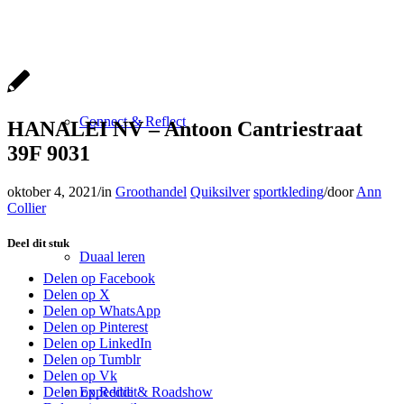
Connect & Reflect
HANALEI NV – Antoon Cantriestraat
39F 9031
oktober 4, 2021
/
in
Groothandel
Quiksilver
sportkleding
/
door
Ann
Collier
Deel dit stuk
Duaal leren
Delen op Facebook
Delen op X
Delen op WhatsApp
Delen op Pinterest
Delen op LinkedIn
Delen op Tumblr
Delen op Vk
Expeditie & Roadshow
Delen op Reddit