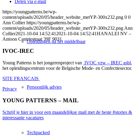
Delen via e-mail
https://youngpatterns.be/wp-
content/uploads/2020/05/header_website_metYP-300x232.png
0
0
Ann Collier
https://youngpatterns.be/wp-
content/uploads/2020/05/header_website_metYP-300x232.png
Ann
Collier
2021-10-04 14:52:41
2021-10-04 14:52:41
HANALEI NV –
Antoon Cantriestraat 39F 9031
Opleidingen na het middelbaar
IVOC-IREC
Young Patterns is het jongerenproject van
IVOC vzw – IREC asbl
,
het opleidingscentrum voor de Belgische Mode- en Confectiesector.
SITE FRANCAIS
Persoonlijk advies
Privacy
YOUNG PATTERNS – MAIL
Schrijf je hier in voor een maandelijkse mail met de beste #stories &
interessante vacatures
Techpacked