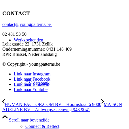
CONTACT
contact@youngpatterns.be
02 481 53 50
Werkzoekenden
Leliegaarde 22, 1731 Zellik
Ondernemingsnummer: 0431 148 469
RPR Brussel, Nederlandstalig
© Copyright - youngpatterns.be
Link naar Instagram
Link naar Facebook
CV databank
Link naar LinkedIn
Link naar Youtube
HUMAN.FACTOR.COM BV – Hoornstraat 6 9000
MAISON
ADELINE BV – Antwerpsesteenweg 943 9041
Scroll naar bovenzijde
Connect & Reflect